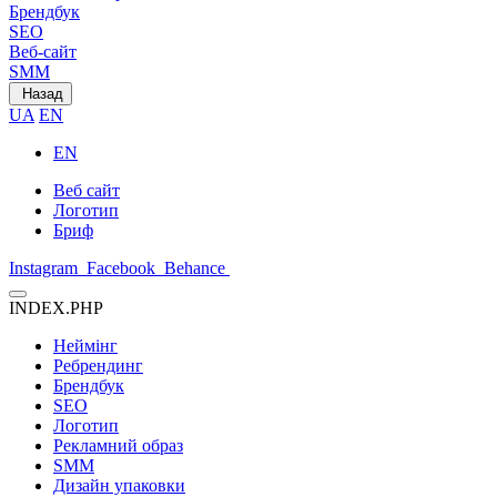
Брендбук
SEO
Веб-сайт
SMM
Назад
UA
EN
EN
Веб сайт
Логотип
Бриф
Instagram
Facebook
Behance
INDEX.PHP
Неймінг
Ребрендинг
Брендбук
SEO
Логотип
Рекламний образ
SMM
Дизайн упаковки