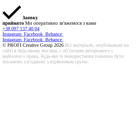
Заявку
прийнято
Ми оперативно зв'яжемося з вами
+38 097 137 40 04
Instagram
Facebook
Behance
Instagram
Facebook
Behance
© PROFI Creative Group 2026
Всі матеріали, опубліковані на
сайті в будь-якому вигляді, є об’єктами авторського і
майнового права. Будь-яке їх використання повинно бути
письмово узгоджене з керівником групи.