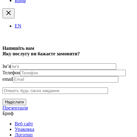
Бриф
EN
Напишіть нам
Яку послугу ви бажаєте замовити?
Ім’я
Телефон
email
Надіслати
Презентація
Бриф
Веб сайт
Упаковка
Логотип