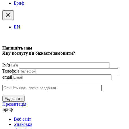
Бриф
EN
Напишіть нам
Яку послугу ви бажаєте замовити?
Ім’я
Телефон
email
Надіслати
Презентація
Бриф
Веб сайт
Упаковка