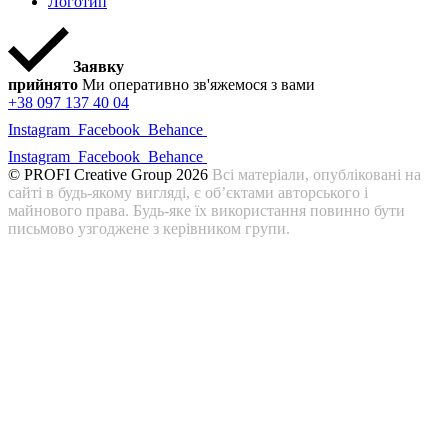
Логотип
Заявку
прийнято
Ми оперативно зв'яжемося з вами
+38 097 137 40 04
Instagram
Facebook
Behance
Instagram
Facebook
Behance
© PROFI Creative Group 2026
Всі матеріали, опубліковані на
сайті в будь-якому вигляді, є об’єктами авторського і
майнового права. Будь-яке їх використання повинно бути
письмово узгоджене з керівником групи.