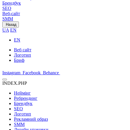
Брендбук
SEO
Веб-сайт
SMM
Назад
UA
EN
EN
Веб сайт
Логотип
Бриф
Instagram
Facebook
Behance
INDEX.PHP
Неймінг
Ребрендинг
Брендбук
SEO
Логотип
Рекламний образ
SMM
Дизайн упаковки