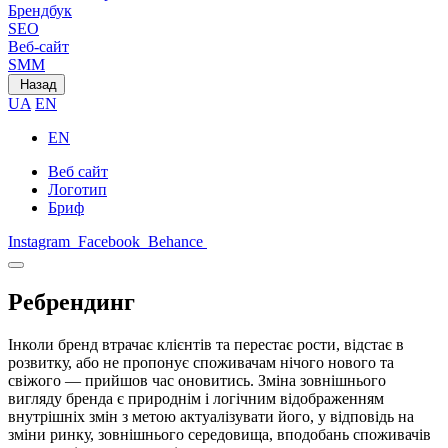
Брендбук
SEO
Веб-сайт
SMM
Назад
UA
EN
EN
Веб сайт
Логотип
Бриф
Instagram
Facebook
Behance
Ребрендинг
Інколи бренд втрачає клієнтів та перестає рости, відстає в
розвитку, або не пропонує споживачам нічого нового та
свіжого — прийшов час оновитись. Зміна зовнішнього
вигляду бренда є природнім і логічним відображенням
внутрішніх змін з метою актуалізувати його, у відповідь на
зміни ринку, зовнішнього середовища, вподобань споживачів