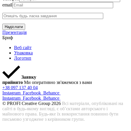
email
Надіслати
Презентація
Бриф
Веб сайт
Упаковка
Логотип
Заявку
прийнято
Ми оперативно зв'яжемося з вами
+38 097 137 40 04
Instagram
Facebook
Behance
Instagram
Facebook
Behance
© PROFI Creative Group 2026
Всі матеріали, опубліковані на
сайті в будь-якому вигляді, є об’єктами авторського і
майнового права. Будь-яке їх використання повинно бути
письмово узгоджене з керівником групи.