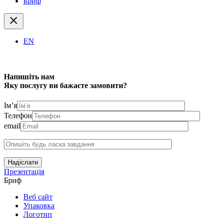
Бриф
EN
Напишіть нам
Яку послугу ви бажаєте замовити?
Ім’я
Телефон
email
Надіслати
Презентація
Бриф
Веб сайт
Упаковка
Логотип