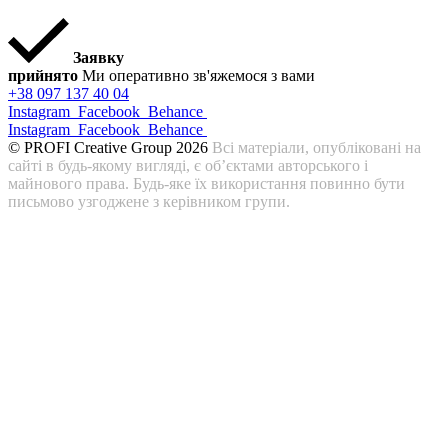
Заявку
прийнято
Ми оперативно зв'яжемося з вами
+38 097 137 40 04
Instagram
Facebook
Behance
Instagram
Facebook
Behance
© PROFI Creative Group 2026
Всі матеріали, опубліковані на
сайті в будь-якому вигляді, є об’єктами авторського і
майнового права. Будь-яке їх використання повинно бути
письмово узгоджене з керівником групи.