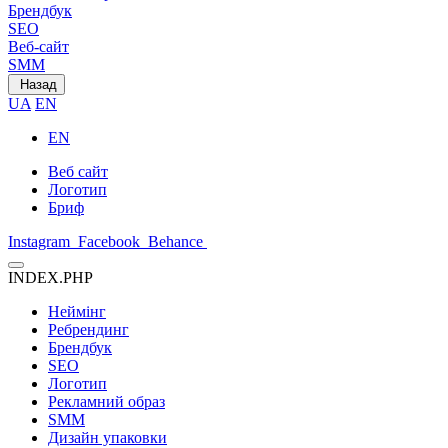
Брендбук
SEO
Веб-сайт
SMM
Назад
UA
EN
EN
Веб сайт
Логотип
Бриф
Instagram
Facebook
Behance
INDEX.PHP
Неймінг
Ребрендинг
Брендбук
SEO
Логотип
Рекламний образ
SMM
Дизайн упаковки