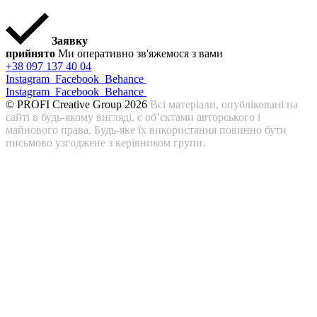
Заявку
прийнято
Ми оперативно зв'яжемося з вами
+38 097 137 40 04
Instagram
Facebook
Behance
Instagram
Facebook
Behance
© PROFI Creative Group 2026
Всі матеріали, опубліковані на
сайті в будь-якому вигляді, є об’єктами авторського і
майнового права. Будь-яке їх використання повинно бути
письмово узгоджене з керівником групи.