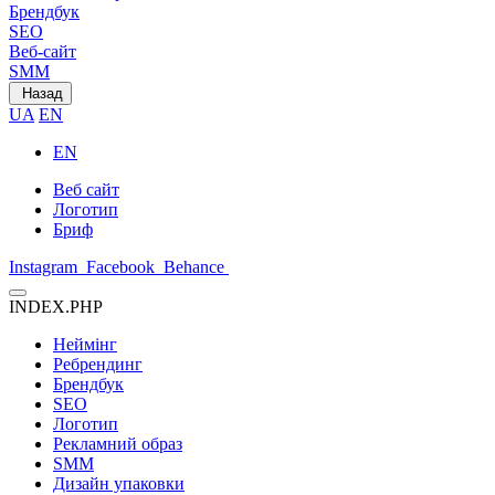
Брендбук
SEO
Веб-сайт
SMM
Назад
UA
EN
EN
Веб сайт
Логотип
Бриф
Instagram
Facebook
Behance
INDEX.PHP
Неймінг
Ребрендинг
Брендбук
SEO
Логотип
Рекламний образ
SMM
Дизайн упаковки