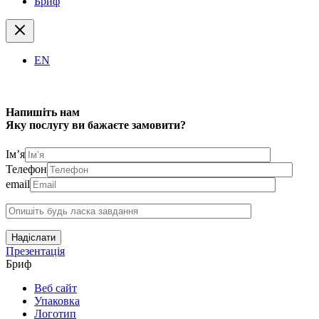
Бриф
EN
Напишіть нам
Яку послугу ви бажаєте замовити?
Ім’я
Телефон
email
Надіслати
Презентація
Бриф
Веб сайт
Упаковка
Логотип