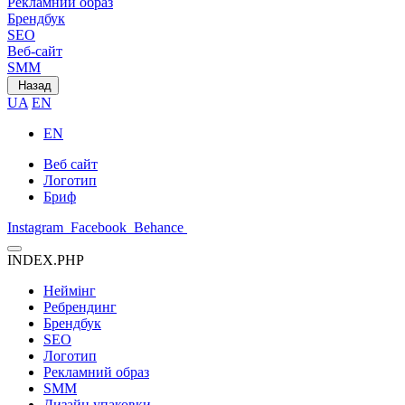
Рекламний образ
Брендбук
SEO
Веб-сайт
SMM
Назад
UA
EN
EN
Веб сайт
Логотип
Бриф
Instagram
Facebook
Behance
INDEX.PHP
Неймінг
Ребрендинг
Брендбук
SEO
Логотип
Рекламний образ
SMM
Дизайн упаковки