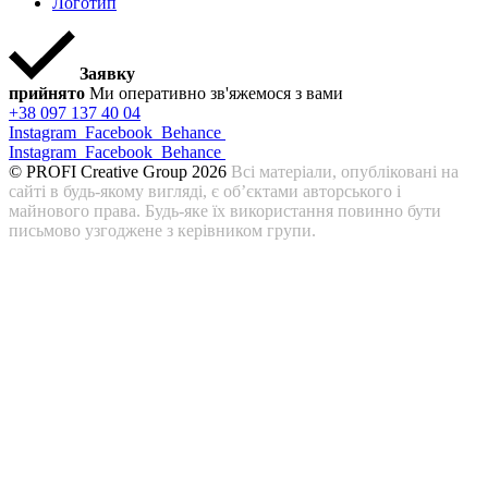
Логотип
Заявку
прийнято
Ми оперативно зв'яжемося з вами
+38 097 137 40 04
Instagram
Facebook
Behance
Instagram
Facebook
Behance
© PROFI Creative Group 2026
Всі матеріали, опубліковані на
сайті в будь-якому вигляді, є об’єктами авторського і
майнового права. Будь-яке їх використання повинно бути
письмово узгоджене з керівником групи.