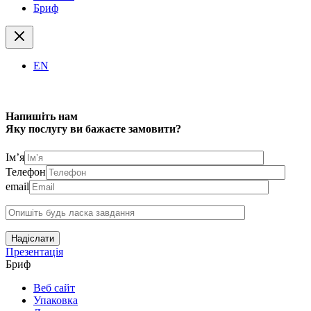
Бриф
EN
Напишіть нам
Яку послугу ви бажаєте замовити?
Ім’я
Телефон
email
Надіслати
Презентація
Бриф
Веб сайт
Упаковка