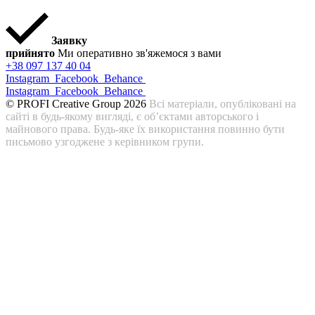
Заявку
прийнято
Ми оперативно зв'яжемося з вами
+38 097 137 40 04
Instagram
Facebook
Behance
Instagram
Facebook
Behance
© PROFI Creative Group 2026
Всі матеріали, опубліковані на
сайті в будь-якому вигляді, є об’єктами авторського і
майнового права. Будь-яке їх використання повинно бути
письмово узгоджене з керівником групи.