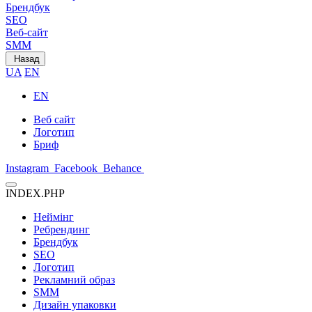
Брендбук
SEO
Веб-сайт
SMM
Назад
UA
EN
EN
Веб сайт
Логотип
Бриф
Instagram
Facebook
Behance
INDEX.PHP
Неймінг
Ребрендинг
Брендбук
SEO
Логотип
Рекламний образ
SMM
Дизайн упаковки