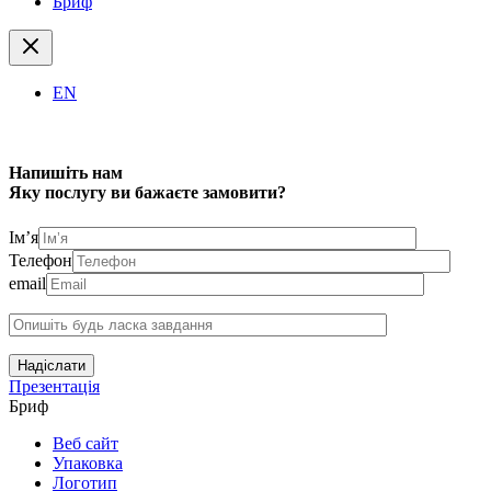
Бриф
EN
Напишіть нам
Яку послугу ви бажаєте замовити?
Ім’я
Телефон
email
Надіслати
Презентація
Бриф
Веб сайт
Упаковка
Логотип