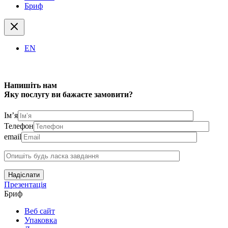
Бриф
EN
Напишіть нам
Яку послугу ви бажаєте замовити?
Ім’я
Телефон
email
Надіслати
Презентація
Бриф
Веб сайт
Упаковка