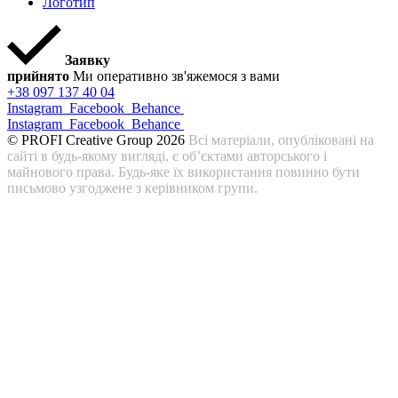
Логотип
Заявку
прийнято
Ми оперативно зв'яжемося з вами
+38 097 137 40 04
Instagram
Facebook
Behance
Instagram
Facebook
Behance
© PROFI Creative Group 2026
Всі матеріали, опубліковані на
сайті в будь-якому вигляді, є об’єктами авторського і
майнового права. Будь-яке їх використання повинно бути
письмово узгоджене з керівником групи.