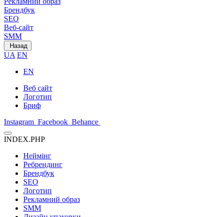
Рекламний образ
Брендбук
SEO
Веб-сайт
SMM
Назад
UA
EN
EN
Веб сайт
Логотип
Бриф
Instagram
Facebook
Behance
INDEX.PHP
Неймінг
Ребрендинг
Брендбук
SEO
Логотип
Рекламний образ
SMM
Дизайн упаковки