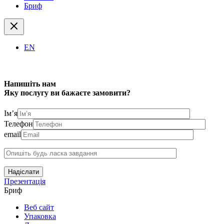
Бриф
EN
Напишіть нам
Яку послугу ви бажаєте замовити?
Ім’я
Телефон
email
Надіслати
Презентація
Бриф
Веб сайт
Упаковка