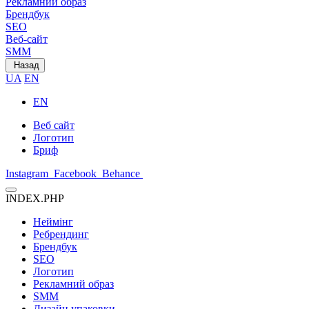
Рекламний образ
Брендбук
SEO
Веб-сайт
SMM
Назад
UA
EN
EN
Веб сайт
Логотип
Бриф
Instagram
Facebook
Behance
INDEX.PHP
Неймінг
Ребрендинг
Брендбук
SEO
Логотип
Рекламний образ
SMM
Дизайн упаковки