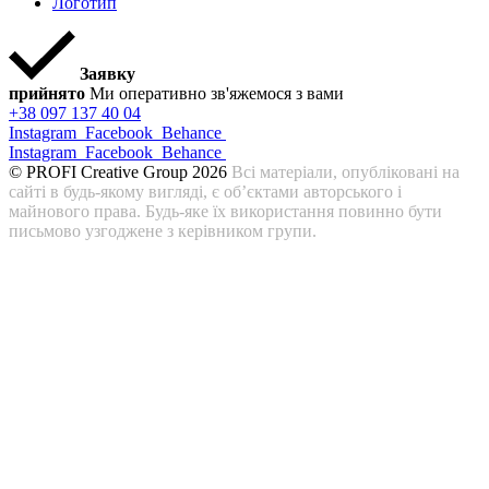
Логотип
Заявку
прийнято
Ми оперативно зв'яжемося з вами
+38 097 137 40 04
Instagram
Facebook
Behance
Instagram
Facebook
Behance
© PROFI Creative Group 2026
Всі матеріали, опубліковані на
сайті в будь-якому вигляді, є об’єктами авторського і
майнового права. Будь-яке їх використання повинно бути
письмово узгоджене з керівником групи.