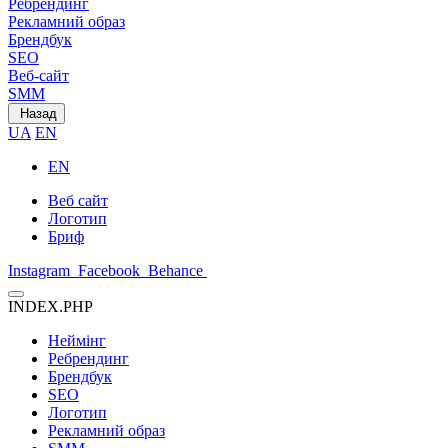
Ребрендинг
Рекламний образ
Брендбук
SEO
Веб-сайт
SMM
Назад
UA
EN
EN
Веб сайт
Логотип
Бриф
Instagram
Facebook
Behance
INDEX.PHP
Неймінг
Ребрендинг
Брендбук
SEO
Логотип
Рекламний образ