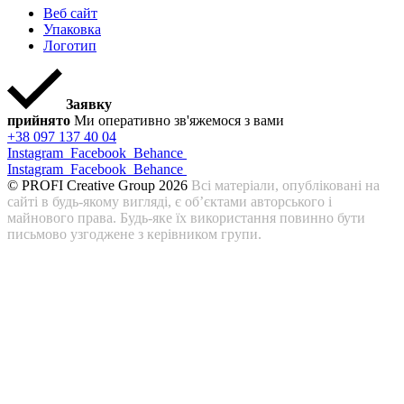
Веб сайт
Упаковка
Логотип
Заявку
прийнято
Ми оперативно зв'яжемося з вами
+38 097 137 40 04
Instagram
Facebook
Behance
Instagram
Facebook
Behance
© PROFI Creative Group 2026
Всі матеріали, опубліковані на
сайті в будь-якому вигляді, є об’єктами авторського і
майнового права. Будь-яке їх використання повинно бути
письмово узгоджене з керівником групи.