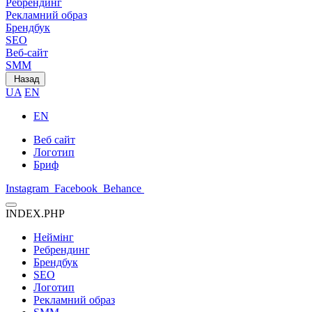
Ребрендинг
Рекламний образ
Брендбук
SEO
Веб-сайт
SMM
Назад
UA
EN
EN
Веб сайт
Логотип
Бриф
Instagram
Facebook
Behance
INDEX.PHP
Неймінг
Ребрендинг
Брендбук
SEO
Логотип
Рекламний образ