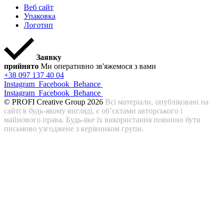
Веб сайт
Упаковка
Логотип
Заявку
прийнято
Ми оперативно зв'яжемося з вами
+38 097 137 40 04
Instagram
Facebook
Behance
Instagram
Facebook
Behance
© PROFI Creative Group 2026
Всі матеріали, опубліковані на
сайті в будь-якому вигляді, є об’єктами авторського і
майнового права. Будь-яке їх використання повинно бути
письмово узгоджене з керівником групи.