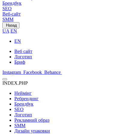
Брендбук
SEO
Веб-сайт
SMM
Назад
UA
EN
EN
Веб сайт
Логотип
Бриф
Instagram
Facebook
Behance
INDEX.PHP
Неймінг
Ребрендинг
Брендбук
SEO
Логотип
Рекламний образ
SMM
Дизайн упаковки