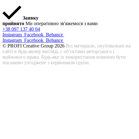
Заявку
прийнято
Ми оперативно зв'яжемося з вами
+38 097 137 40 04
Instagram
Facebook
Behance
Instagram
Facebook
Behance
© PROFI Creative Group 2026
Всі матеріали, опубліковані на
сайті в будь-якому вигляді, є об’єктами авторського і
майнового права. Будь-яке їх використання повинно бути
письмово узгоджене з керівником групи.