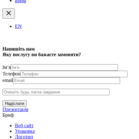
Бриф
EN
Напишіть нам
Яку послугу ви бажаєте замовити?
Ім’я
Телефон
email
Надіслати
Презентація
Бриф
Веб сайт
Упаковка
Логотип