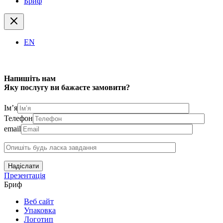
Бриф
EN
Напишіть нам
Яку послугу ви бажаєте замовити?
Ім’я
Телефон
email
Надіслати
Презентація
Бриф
Веб сайт
Упаковка
Логотип