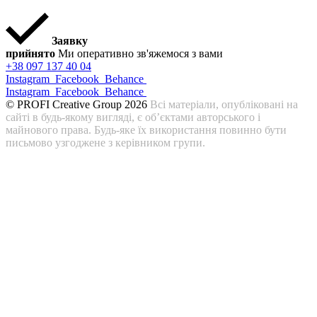
Заявку
прийнято
Ми оперативно зв'яжемося з вами
+38 097 137 40 04
Instagram
Facebook
Behance
Instagram
Facebook
Behance
© PROFI Creative Group 2026
Всі матеріали, опубліковані на
сайті в будь-якому вигляді, є об’єктами авторського і
майнового права. Будь-яке їх використання повинно бути
письмово узгоджене з керівником групи.