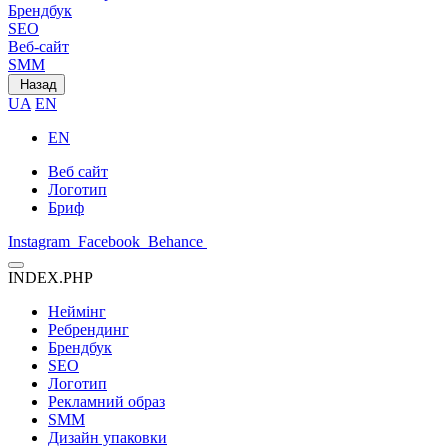
Брендбук
SEO
Веб-сайт
SMM
Назад
UA
EN
EN
Веб сайт
Логотип
Бриф
Instagram
Facebook
Behance
INDEX.PHP
Неймінг
Ребрендинг
Брендбук
SEO
Логотип
Рекламний образ
SMM
Дизайн упаковки