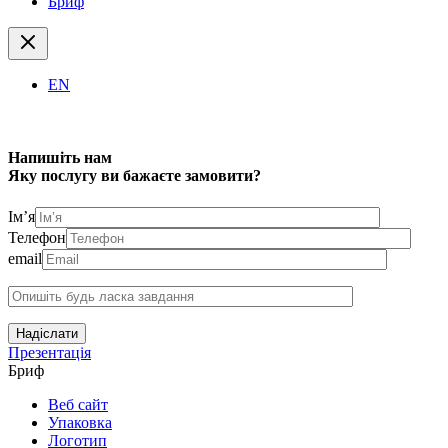
Бриф
EN
Напишіть нам
Яку послугу ви бажаєте замовити?
Ім’я
Телефон
email
Надіслати
Презентація
Бриф
Веб сайт
Упаковка
Логотип