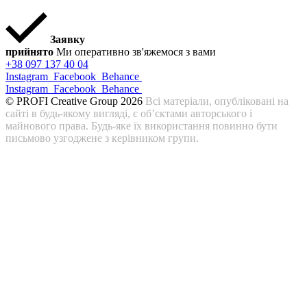
Заявку
прийнято
Ми оперативно зв'яжемося з вами
+38 097 137 40 04
Instagram
Facebook
Behance
Instagram
Facebook
Behance
© PROFI Creative Group 2026
Всі матеріали, опубліковані на
сайті в будь-якому вигляді, є об’єктами авторського і
майнового права. Будь-яке їх використання повинно бути
письмово узгоджене з керівником групи.