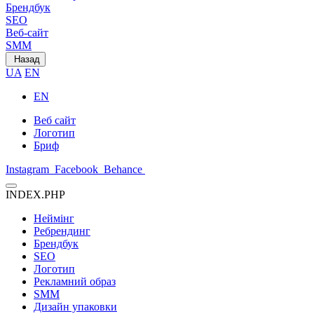
Брендбук
SEO
Веб-сайт
SMM
Назад
UA
EN
EN
Веб сайт
Логотип
Бриф
Instagram
Facebook
Behance
INDEX.PHP
Неймінг
Ребрендинг
Брендбук
SEO
Логотип
Рекламний образ
SMM
Дизайн упаковки