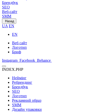
Брендбук
SEO
Веб-сайт
SMM
Назад
UA
EN
EN
Веб сайт
Логотип
Бриф
Instagram
Facebook
Behance
INDEX.PHP
Неймінг
Ребрендинг
Брендбук
SEO
Логотип
Рекламний образ
SMM
Дизайн упаковки