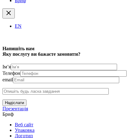
Бриф
EN
Напишіть нам
Яку послугу ви бажаєте замовити?
Ім’я
Телефон
email
Надіслати
Презентація
Бриф
Веб сайт
Упаковка
Логотип