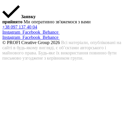
Заявку
прийнято
Ми оперативно зв'яжемося з вами
+38 097 137 40 04
Instagram
Facebook
Behance
Instagram
Facebook
Behance
© PROFI Creative Group 2026
Всі матеріали, опубліковані на
сайті в будь-якому вигляді, є об’єктами авторського і
майнового права. Будь-яке їх використання повинно бути
письмово узгоджене з керівником групи.