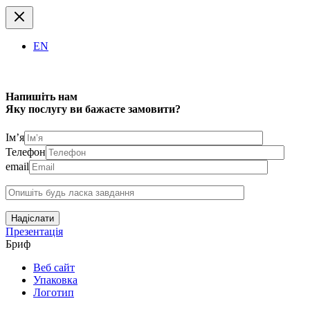
EN
Напишіть нам
Яку послугу ви бажаєте замовити?
Ім’я
Телефон
email
Надіслати
Презентація
Бриф
Веб сайт
Упаковка
Логотип