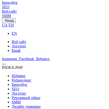
Брендбук
SEO
Веб-сайт
SMM
Назад
UA
EN
EN
Веб сайт
Логотип
Бриф
Instagram
Facebook
Behance
INDEX.PHP
Неймінг
Ребрендинг
Брендбук
SEO
Логотип
Рекламний образ
SMM
Дизайн упаковки