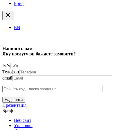
Бриф
EN
Напишіть нам
Яку послугу ви бажаєте замовити?
Ім’я
Телефон
email
Надіслати
Презентація
Бриф
Веб сайт
Упаковка