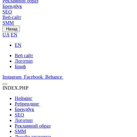
Рекламний образ
Брендбук
SEO
Веб-сайт
SMM
Назад
UA
EN
EN
Веб сайт
Логотип
Бриф
Instagram
Facebook
Behance
INDEX.PHP
Неймінг
Ребрендинг
Брендбук
SEO
Логотип
Рекламний образ
SMM
Дизайн упаковки