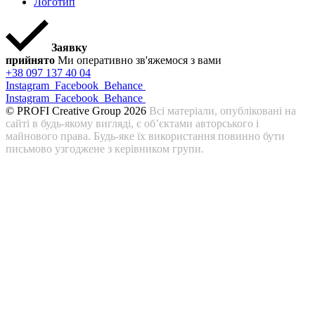
Логотип
Заявку
прийнято
Ми оперативно зв'яжемося з вами
+38 097 137 40 04
Instagram
Facebook
Behance
Instagram
Facebook
Behance
© PROFI Creative Group 2026
Всі матеріали, опубліковані на
сайті в будь-якому вигляді, є об’єктами авторського і
майнового права. Будь-яке їх використання повинно бути
письмово узгоджене з керівником групи.