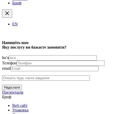
Бриф
EN
Напишіть нам
Яку послугу ви бажаєте замовити?
Ім’я
Телефон
email
Надіслати
Презентація
Бриф
Веб сайт
Упаковка