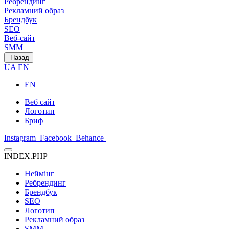
Ребрендинг
Рекламний образ
Брендбук
SEO
Веб-сайт
SMM
Назад
UA
EN
EN
Веб сайт
Логотип
Бриф
Instagram
Facebook
Behance
INDEX.PHP
Неймінг
Ребрендинг
Брендбук
SEO
Логотип
Рекламний образ
SMM