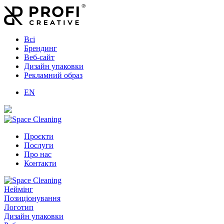
Всі
Брендинг
Веб-сайт
Дизайн упаковки
Рекламний образ
EN
Проєкти
Послуги
Про нас
Контакти
Неймінг
Позиціонування
Логотип
Дизайн упаковки