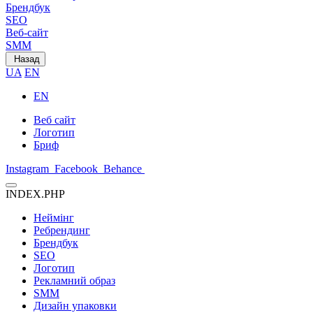
Брендбук
SEO
Веб-сайт
SMM
Назад
UA
EN
EN
Веб сайт
Логотип
Бриф
Instagram
Facebook
Behance
INDEX.PHP
Неймінг
Ребрендинг
Брендбук
SEO
Логотип
Рекламний образ
SMM
Дизайн упаковки