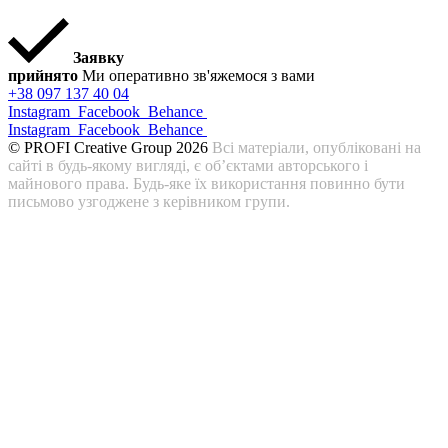
Заявку
прийнято
Ми оперативно зв'яжемося з вами
+38 097 137 40 04
Instagram
Facebook
Behance
Instagram
Facebook
Behance
© PROFI Creative Group 2026
Всі матеріали, опубліковані на
сайті в будь-якому вигляді, є об’єктами авторського і
майнового права. Будь-яке їх використання повинно бути
письмово узгоджене з керівником групи.