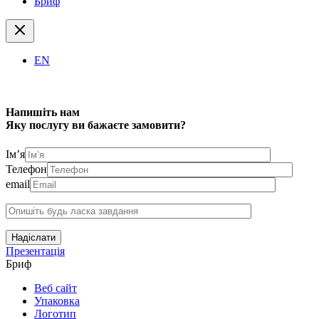
Бриф
EN
Напишіть нам
Яку послугу ви бажаєте замовити?
Ім’я
Телефон
email
Надіслати
Презентація
Бриф
Веб сайт
Упаковка
Логотип