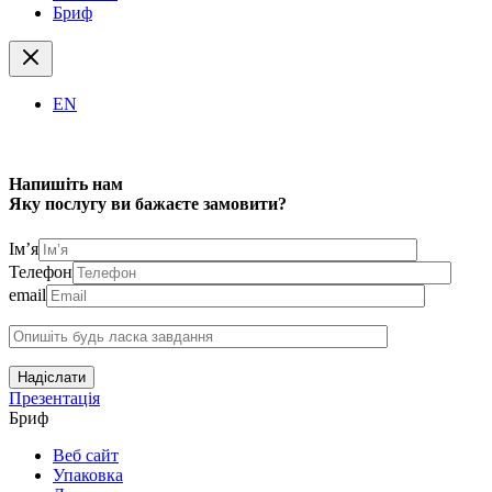
Бриф
EN
Напишіть нам
Яку послугу ви бажаєте замовити?
Ім’я
Телефон
email
Надіслати
Презентація
Бриф
Веб сайт
Упаковка