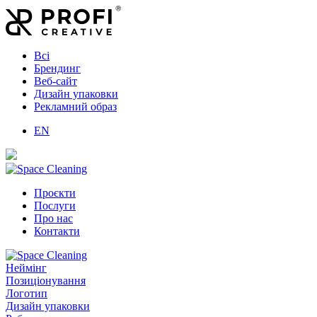
Всі
Брендинг
Веб-сайт
Дизайн упаковки
Рекламний образ
EN
Проєкти
Послуги
Про нас
Контакти
Неймінг
Позиціонування
Логотип
Дизайн упаковки