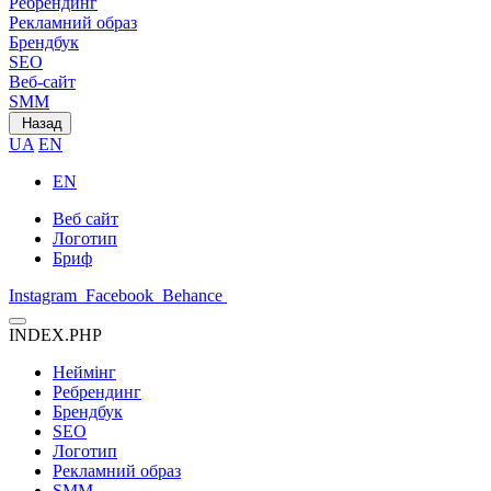
Ребрендинг
Рекламний образ
Брендбук
SEO
Веб-сайт
SMM
Назад
UA
EN
EN
Веб сайт
Логотип
Бриф
Instagram
Facebook
Behance
INDEX.PHP
Неймінг
Ребрендинг
Брендбук
SEO
Логотип
Рекламний образ
SMM