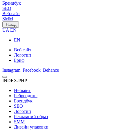
Брендбук
SEO
Веб-сайт
SMM
Назад
UA
EN
EN
Веб сайт
Логотип
Бриф
Instagram
Facebook
Behance
INDEX.PHP
Неймінг
Ребрендинг
Брендбук
SEO
Логотип
Рекламний образ
SMM
Дизайн упаковки