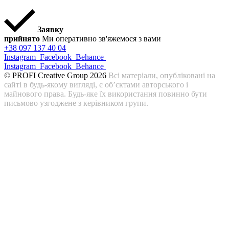
Заявку
прийнято
Ми оперативно зв'яжемося з вами
+38 097 137 40 04
Instagram
Facebook
Behance
Instagram
Facebook
Behance
© PROFI Creative Group 2026
Всі матеріали, опубліковані на
сайті в будь-якому вигляді, є об’єктами авторського і
майнового права. Будь-яке їх використання повинно бути
письмово узгоджене з керівником групи.