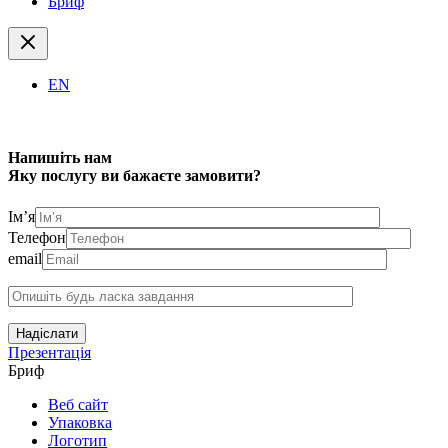
Бриф
EN
Напишіть нам
Яку послугу ви бажаєте замовити?
Ім’я
Телефон
email
Надіслати
Презентація
Бриф
Веб сайт
Упаковка
Логотип