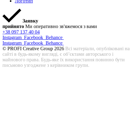
Логотип
Заявку
прийнято
Ми оперативно зв'яжемося з вами
+38 097 137 40 04
Instagram
Facebook
Behance
Instagram
Facebook
Behance
© PROFI Creative Group 2026
Всі матеріали, опубліковані на
сайті в будь-якому вигляді, є об’єктами авторського і
майнового права. Будь-яке їх використання повинно бути
письмово узгоджене з керівником групи.