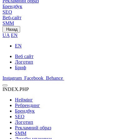
Рекламний образ
Брендбук
SEO
Веб-сайт
SMM
Назад
UA
EN
EN
Веб сайт
Логотип
Бриф
Instagram
Facebook
Behance
INDEX.PHP
Неймінг
Ребрендинг
Брендбук
SEO
Логотип
Рекламний образ
SMM
Дизайн упаковки