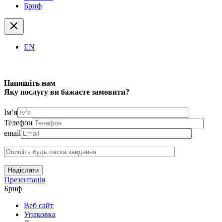
Бриф
EN
Напишіть нам
Яку послугу ви бажаєте замовити?
Ім’я
Телефон
email
Надіслати
Презентація
Бриф
Веб сайт
Упаковка