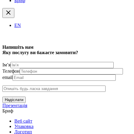
Бриф
EN
Напишіть нам
Яку послугу ви бажаєте замовити?
Ім’я
Телефон
email
Надіслати
Презентація
Бриф
Веб сайт
Упаковка
Логотип