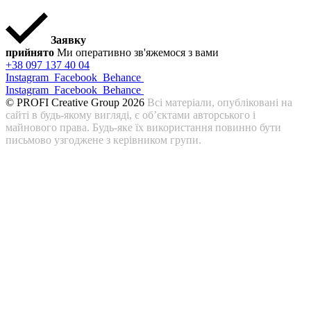
Заявку
прийнято
Ми оперативно зв'яжемося з вами
+38 097 137 40 04
Instagram
Facebook
Behance
Instagram
Facebook
Behance
© PROFI Creative Group 2026
Всі матеріали, опубліковані на
сайті в будь-якому вигляді, є об’єктами авторського і
майнового права. Будь-яке їх використання повинно бути
письмово узгоджене з керівником групи.