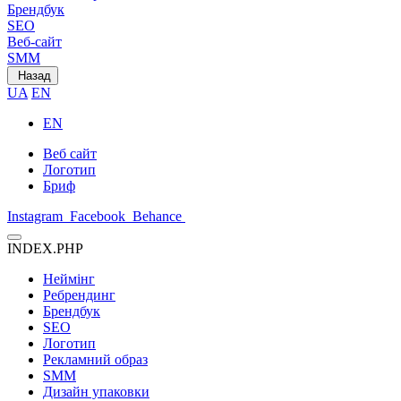
Брендбук
SEO
Веб-сайт
SMM
Назад
UA
EN
EN
Веб сайт
Логотип
Бриф
Instagram
Facebook
Behance
INDEX.PHP
Неймінг
Ребрендинг
Брендбук
SEO
Логотип
Рекламний образ
SMM
Дизайн упаковки