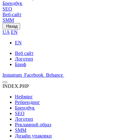
Брендбук
SEO
Веб-сайт
SMM
Назад
UA
EN
EN
Веб сайт
Логотип
Бриф
Instagram
Facebook
Behance
INDEX.PHP
Неймінг
Ребрендинг
Брендбук
SEO
Логотип
Рекламний образ
SMM
Дизайн упаковки