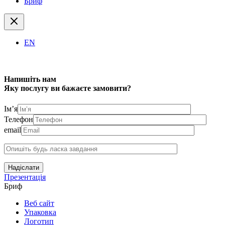
Бриф
EN
Напишіть нам
Яку послугу ви бажаєте замовити?
Ім’я
Телефон
email
Надіслати
Презентація
Бриф
Веб сайт
Упаковка
Логотип