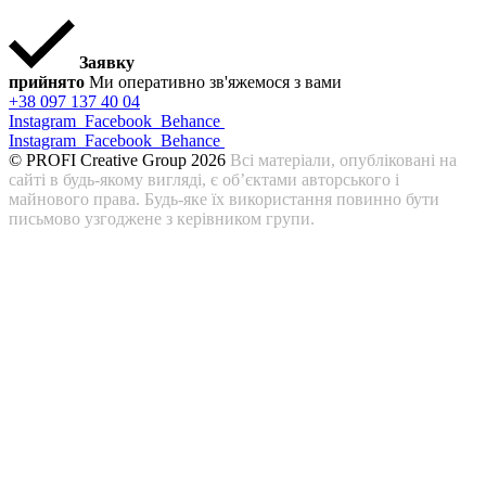
Заявку
прийнято
Ми оперативно зв'яжемося з вами
+38 097 137 40 04
Instagram
Facebook
Behance
Instagram
Facebook
Behance
© PROFI Creative Group 2026
Всі матеріали, опубліковані на
сайті в будь-якому вигляді, є об’єктами авторського і
майнового права. Будь-яке їх використання повинно бути
письмово узгоджене з керівником групи.