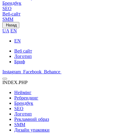
Брендбук
SEO
Веб-сайт
SMM
Назад
UA
EN
EN
Веб сайт
Логотип
Бриф
Instagram
Facebook
Behance
INDEX.PHP
Неймінг
Ребрендинг
Брендбук
SEO
Логотип
Рекламний образ
SMM
Дизайн упаковки