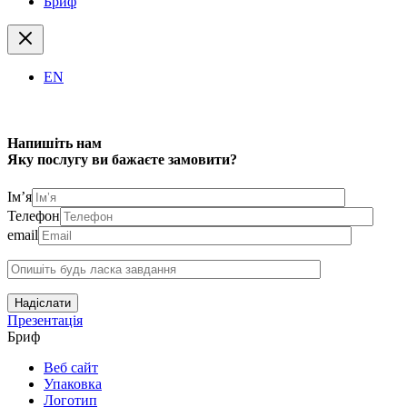
Бриф
EN
Напишіть нам
Яку послугу ви бажаєте замовити?
Ім’я
Телефон
email
Надіслати
Презентація
Бриф
Веб сайт
Упаковка
Логотип