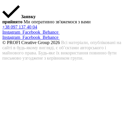
Заявку
прийнято
Ми оперативно зв'яжемося з вами
+38 097 137 40 04
Instagram
Facebook
Behance
Instagram
Facebook
Behance
© PROFI Creative Group 2026
Всі матеріали, опубліковані на
сайті в будь-якому вигляді, є об’єктами авторського і
майнового права. Будь-яке їх використання повинно бути
письмово узгоджене з керівником групи.