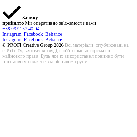
Заявку
прийнято
Ми оперативно зв'яжемося з вами
+38 097 137 40 04
Instagram
Facebook
Behance
Instagram
Facebook
Behance
© PROFI Creative Group 2026
Всі матеріали, опубліковані на
сайті в будь-якому вигляді, є об’єктами авторського і
майнового права. Будь-яке їх використання повинно бути
письмово узгоджене з керівником групи.