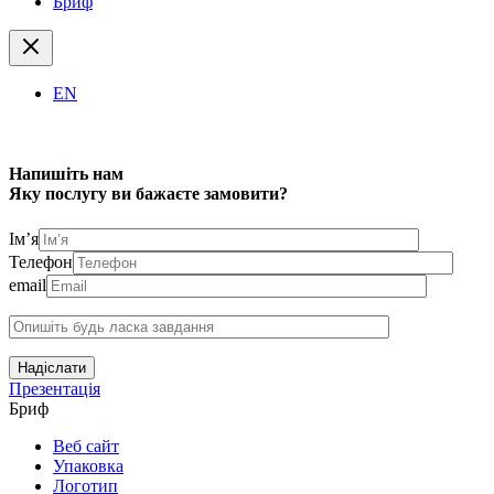
Бриф
EN
Напишіть нам
Яку послугу ви бажаєте замовити?
Ім’я
Телефон
email
Надіслати
Презентація
Бриф
Веб сайт
Упаковка
Логотип