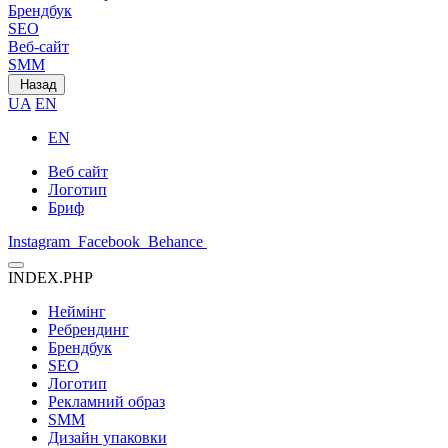
Брендбук
SEO
Веб-сайт
SMM
Назад
UA
EN
EN
Веб сайт
Логотип
Бриф
Instagram
Facebook
Behance
INDEX.PHP
Неймінг
Ребрендинг
Брендбук
SEO
Логотип
Рекламний образ
SMM
Дизайн упаковки