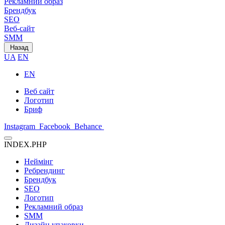
Рекламний образ
Брендбук
SEO
Веб-сайт
SMM
Назад
UA
EN
EN
Веб сайт
Логотип
Бриф
Instagram
Facebook
Behance
INDEX.PHP
Неймінг
Ребрендинг
Брендбук
SEO
Логотип
Рекламний образ
SMM
Дизайн упаковки