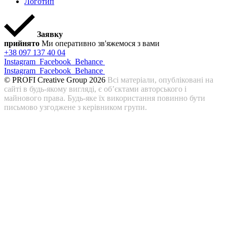
Логотип
Заявку
прийнято
Ми оперативно зв'яжемося з вами
+38 097 137 40 04
Instagram
Facebook
Behance
Instagram
Facebook
Behance
© PROFI Creative Group 2026
Всі матеріали, опубліковані на
сайті в будь-якому вигляді, є об’єктами авторського і
майнового права. Будь-яке їх використання повинно бути
письмово узгоджене з керівником групи.