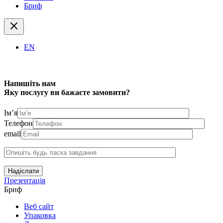
Бриф
EN
Напишіть нам
Яку послугу ви бажаєте замовити?
Ім’я
Телефон
email
Надіслати
Презентація
Бриф
Веб сайт
Упаковка