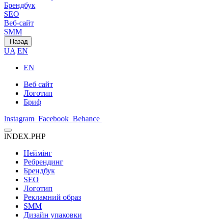
Брендбук
SEO
Веб-сайт
SMM
Назад
UA
EN
EN
Веб сайт
Логотип
Бриф
Instagram
Facebook
Behance
INDEX.PHP
Неймінг
Ребрендинг
Брендбук
SEO
Логотип
Рекламний образ
SMM
Дизайн упаковки