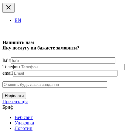
EN
Напишіть нам
Яку послугу ви бажаєте замовити?
Ім’я
Телефон
email
Надіслати
Презентація
Бриф
Веб сайт
Упаковка
Логотип