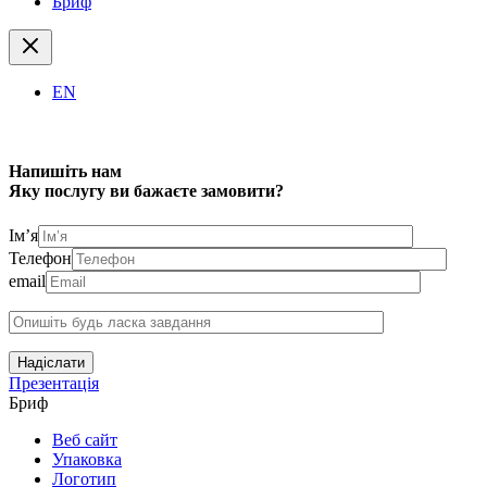
Бриф
EN
Напишіть нам
Яку послугу ви бажаєте замовити?
Ім’я
Телефон
email
Надіслати
Презентація
Бриф
Веб сайт
Упаковка
Логотип