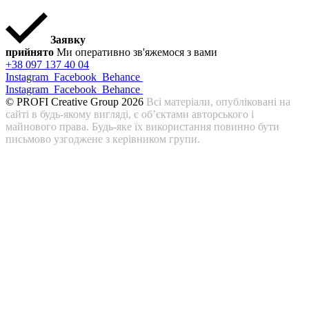
Заявку
прийнято
Ми оперативно зв'яжемося з вами
+38 097 137 40 04
Instagram
Facebook
Behance
Instagram
Facebook
Behance
© PROFI Creative Group 2026
Всі матеріали, опубліковані на
сайті в будь-якому вигляді, є об’єктами авторського і
майнового права. Будь-яке їх використання повинно бути
письмово узгоджене з керівником групи.