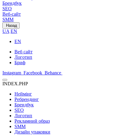
Брендбук
SEO
Веб-сайт
SMM
Назад
UA
EN
EN
Веб сайт
Логотип
Бриф
Instagram
Facebook
Behance
INDEX.PHP
Неймінг
Ребрендинг
Брендбук
SEO
Логотип
Рекламний образ
SMM
Дизайн упаковки