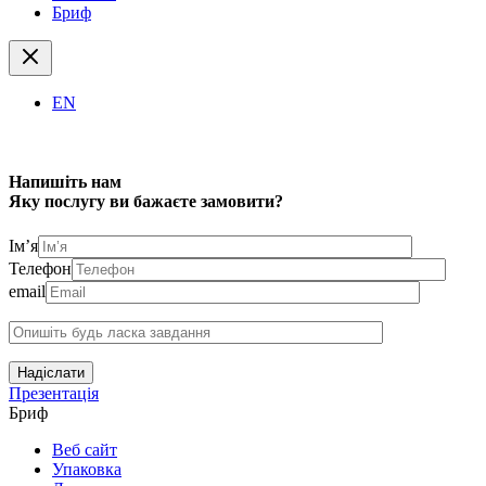
Бриф
EN
Напишіть нам
Яку послугу ви бажаєте замовити?
Ім’я
Телефон
email
Надіслати
Презентація
Бриф
Веб сайт
Упаковка