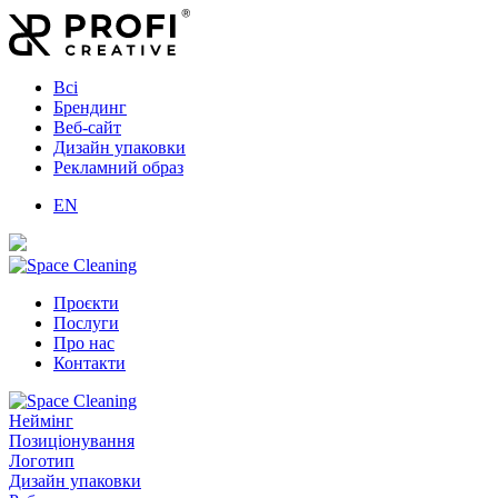
Всі
Брендинг
Веб-сайт
Дизайн упаковки
Рекламний образ
EN
Проєкти
Послуги
Про нас
Контакти
Неймінг
Позиціонування
Логотип
Дизайн упаковки