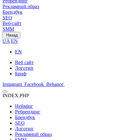
Ребрендинг
Рекламний образ
Брендбук
SEO
Веб-сайт
SMM
Назад
UA
EN
EN
Веб сайт
Логотип
Бриф
Instagram
Facebook
Behance
INDEX.PHP
Неймінг
Ребрендинг
Брендбук
SEO
Логотип
Рекламний образ
SMM