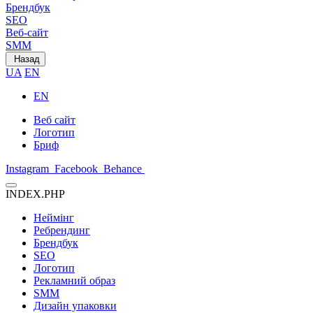
Брендбук
SEO
Веб-сайт
SMM
Назад
UA
EN
EN
Веб сайт
Логотип
Бриф
Instagram
Facebook
Behance
INDEX.PHP
Неймінг
Ребрендинг
Брендбук
SEO
Логотип
Рекламний образ
SMM
Дизайн упаковки