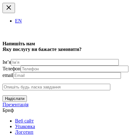
EN
Напишіть нам
Яку послугу ви бажаєте замовити?
Ім’я
Телефон
email
Надіслати
Презентація
Бриф
Веб сайт
Упаковка
Логотип