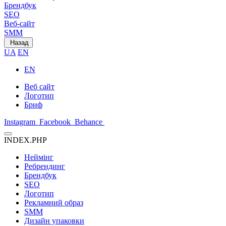
Брендбук
SEO
Веб-сайт
SMM
Назад
UA
EN
EN
Веб сайт
Логотип
Бриф
Instagram
Facebook
Behance
INDEX.PHP
Неймінг
Ребрендинг
Брендбук
SEO
Логотип
Рекламний образ
SMM
Дизайн упаковки