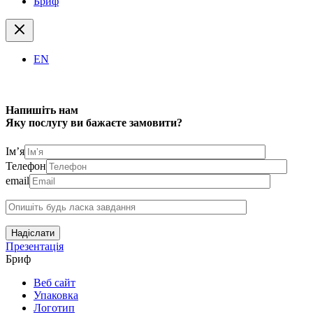
Бриф
EN
Напишіть нам
Яку послугу ви бажаєте замовити?
Ім’я
Телефон
email
Надіслати
Презентація
Бриф
Веб сайт
Упаковка
Логотип