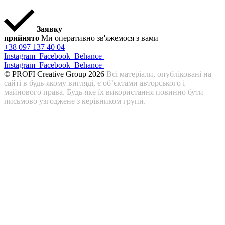
Заявку
прийнято
Ми оперативно зв'яжемося з вами
+38 097 137 40 04
Instagram
Facebook
Behance
Instagram
Facebook
Behance
© PROFI Creative Group 2026
Всі матеріали, опубліковані на
сайті в будь-якому вигляді, є об’єктами авторського і
майнового права. Будь-яке їх використання повинно бути
письмово узгоджене з керівником групи.