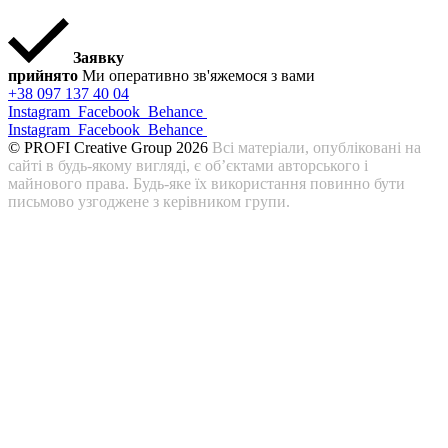
Заявку
прийнято
Ми оперативно зв'яжемося з вами
+38 097 137 40 04
Instagram
Facebook
Behance
Instagram
Facebook
Behance
© PROFI Creative Group 2026
Всі матеріали, опубліковані на
сайті в будь-якому вигляді, є об’єктами авторського і
майнового права. Будь-яке їх використання повинно бути
письмово узгоджене з керівником групи.