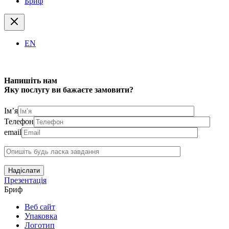
Бриф
EN
Напишіть нам
Яку послугу ви бажаєте замовити?
Ім’я
Телефон
email
Надіслати
Презентація
Бриф
Веб сайт
Упаковка
Логотип