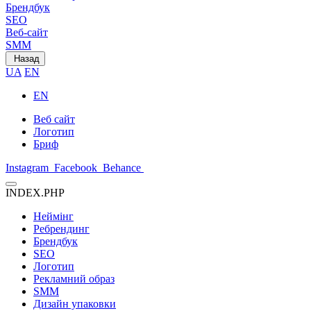
Брендбук
SEO
Веб-сайт
SMM
Назад
UA
EN
EN
Веб сайт
Логотип
Бриф
Instagram
Facebook
Behance
INDEX.PHP
Неймінг
Ребрендинг
Брендбук
SEO
Логотип
Рекламний образ
SMM
Дизайн упаковки