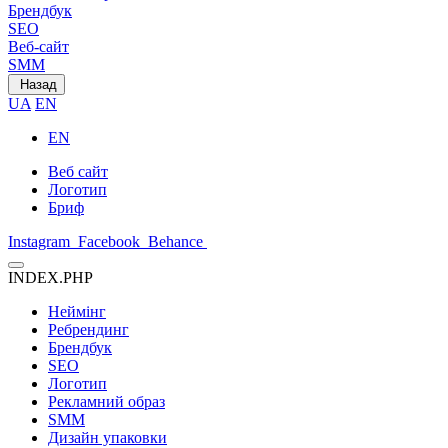
Брендбук
SEO
Веб-сайт
SMM
Назад
UA
EN
EN
Веб сайт
Логотип
Бриф
Instagram
Facebook
Behance
INDEX.PHP
Неймінг
Ребрендинг
Брендбук
SEO
Логотип
Рекламний образ
SMM
Дизайн упаковки