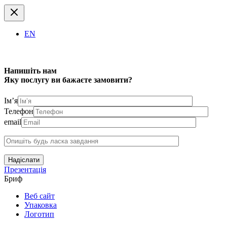
EN
Напишіть нам
Яку послугу ви бажаєте замовити?
Ім’я
Телефон
email
Надіслати
Презентація
Бриф
Веб сайт
Упаковка
Логотип