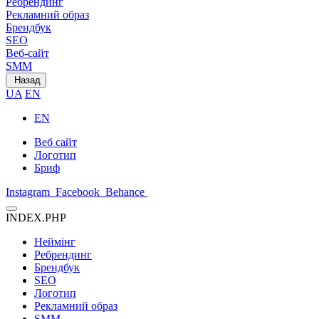
Ребрендинг
Рекламний образ
Брендбук
SEO
Веб-сайт
SMM
Назад
UA
EN
EN
Веб сайт
Логотип
Бриф
Instagram
Facebook
Behance
INDEX.PHP
Неймінг
Ребрендинг
Брендбук
SEO
Логотип
Рекламний образ
SMM