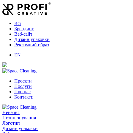
Всі
Брендинг
Веб-сайт
Дизайн упаковки
Рекламний образ
EN
Проєкти
Послуги
Про нас
Контакти
Неймінг
Позиціонування
Логотип
Дизайн упаковки