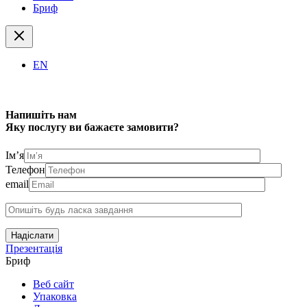
Бриф
EN
Напишіть нам
Яку послугу ви бажаєте замовити?
Ім’я
Телефон
email
Надіслати
Презентація
Бриф
Веб сайт
Упаковка