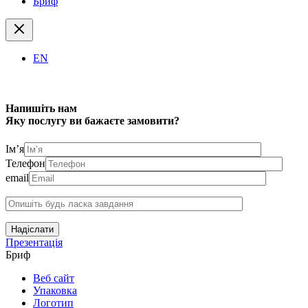
Бриф
EN
Напишіть нам
Яку послугу ви бажаєте замовити?
Ім’я
Телефон
email
Надіслати
Презентація
Бриф
Веб сайт
Упаковка
Логотип