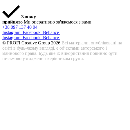
Заявку
прийнято
Ми оперативно зв'яжемося з вами
+38 097 137 40 04
Instagram
Facebook
Behance
Instagram
Facebook
Behance
© PROFI Creative Group 2026
Всі матеріали, опубліковані на
сайті в будь-якому вигляді, є об’єктами авторського і
майнового права. Будь-яке їх використання повинно бути
письмово узгоджене з керівником групи.