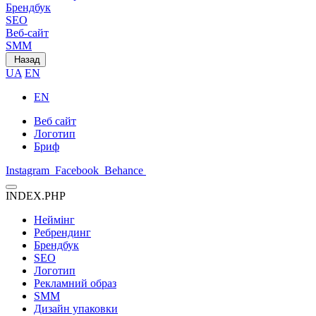
Брендбук
SEO
Веб-сайт
SMM
Назад
UA
EN
EN
Веб сайт
Логотип
Бриф
Instagram
Facebook
Behance
INDEX.PHP
Неймінг
Ребрендинг
Брендбук
SEO
Логотип
Рекламний образ
SMM
Дизайн упаковки