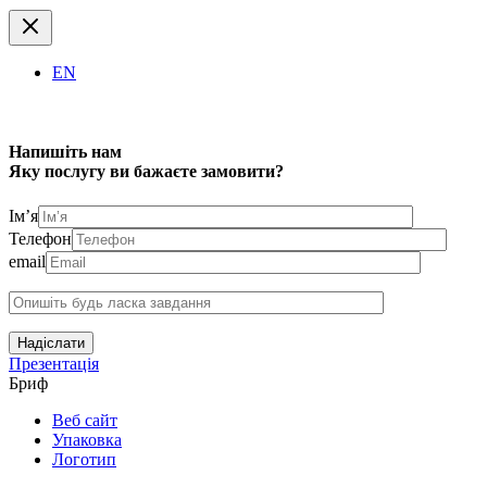
EN
Напишіть нам
Яку послугу ви бажаєте замовити?
Ім’я
Телефон
email
Надіслати
Презентація
Бриф
Веб сайт
Упаковка
Логотип