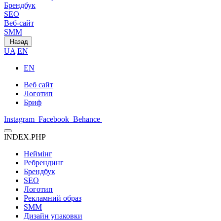
Брендбук
SEO
Веб-сайт
SMM
Назад
UA
EN
EN
Веб сайт
Логотип
Бриф
Instagram
Facebook
Behance
INDEX.PHP
Неймінг
Ребрендинг
Брендбук
SEO
Логотип
Рекламний образ
SMM
Дизайн упаковки