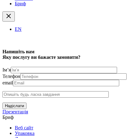
Бриф
EN
Напишіть нам
Яку послугу ви бажаєте замовити?
Ім’я
Телефон
email
Надіслати
Презентація
Бриф
Веб сайт
Упаковка