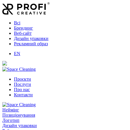
Всі
Брендинг
Веб-сайт
Дизайн упаковки
Рекламний образ
EN
Проєкти
Послуги
Про нас
Контакти
Неймінг
Позиціонування
Логотип
Дизайн упаковки