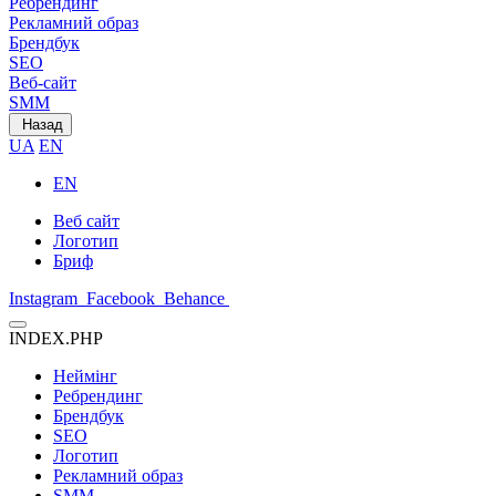
Ребрендинг
Рекламний образ
Брендбук
SEO
Веб-сайт
SMM
Назад
UA
EN
EN
Веб сайт
Логотип
Бриф
Instagram
Facebook
Behance
INDEX.PHP
Неймінг
Ребрендинг
Брендбук
SEO
Логотип
Рекламний образ
SMM