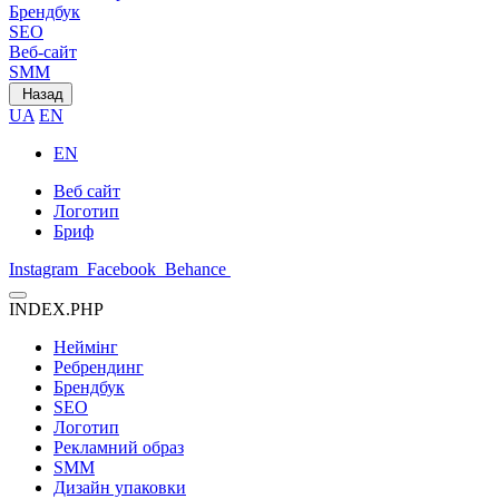
Брендбук
SEO
Веб-сайт
SMM
Назад
UA
EN
EN
Веб сайт
Логотип
Бриф
Instagram
Facebook
Behance
INDEX.PHP
Неймінг
Ребрендинг
Брендбук
SEO
Логотип
Рекламний образ
SMM
Дизайн упаковки