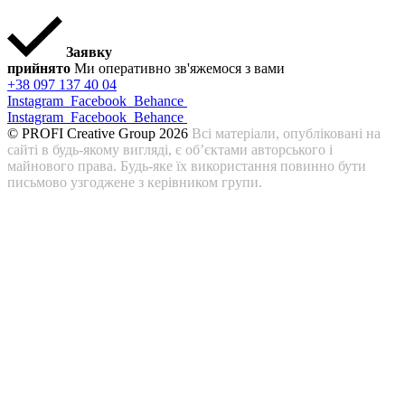
Заявку
прийнято
Ми оперативно зв'яжемося з вами
+38 097 137 40 04
Instagram
Facebook
Behance
Instagram
Facebook
Behance
© PROFI Creative Group 2026
Всі матеріали, опубліковані на
сайті в будь-якому вигляді, є об’єктами авторського і
майнового права. Будь-яке їх використання повинно бути
письмово узгоджене з керівником групи.