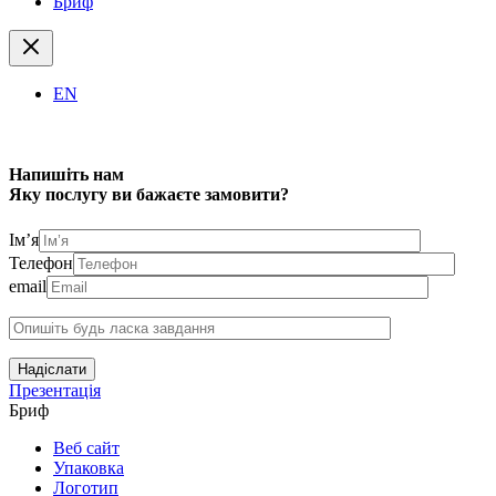
Бриф
EN
Напишіть нам
Яку послугу ви бажаєте замовити?
Ім’я
Телефон
email
Надіслати
Презентація
Бриф
Веб сайт
Упаковка
Логотип