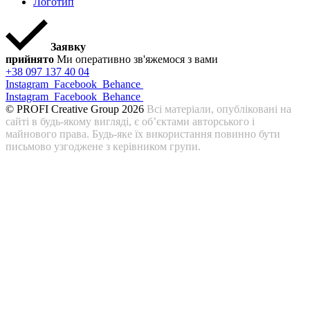
Логотип
Заявку
прийнято
Ми оперативно зв'яжемося з вами
+38 097 137 40 04
Instagram
Facebook
Behance
Instagram
Facebook
Behance
© PROFI Creative Group 2026
Всі матеріали, опубліковані на
сайті в будь-якому вигляді, є об’єктами авторського і
майнового права. Будь-яке їх використання повинно бути
письмово узгоджене з керівником групи.