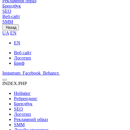
Рекламний образ
Брендбук
SEO
Веб-сайт
SMM
Назад
UA
EN
EN
Веб сайт
Логотип
Бриф
Instagram
Facebook
Behance
INDEX.PHP
Неймінг
Ребрендинг
Брендбук
SEO
Логотип
Рекламний образ
SMM
Дизайн упаковки