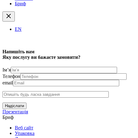
Бриф
EN
Напишіть нам
Яку послугу ви бажаєте замовити?
Ім’я
Телефон
email
Надіслати
Презентація
Бриф
Веб сайт
Упаковка