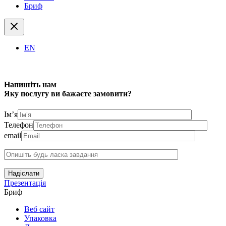
Бриф
EN
Напишіть нам
Яку послугу ви бажаєте замовити?
Ім’я
Телефон
email
Надіслати
Презентація
Бриф
Веб сайт
Упаковка