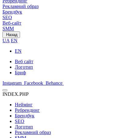
Ребрендинг
Рекламний образ
Брендбук
SEO
Веб-сайт
SMM
Назад
UA
EN
EN
Веб сайт
Логотип
Бриф
Instagram
Facebook
Behance
INDEX.PHP
Неймінг
Ребрендинг
Брендбук
SEO
Логотип
Рекламний образ
SMM