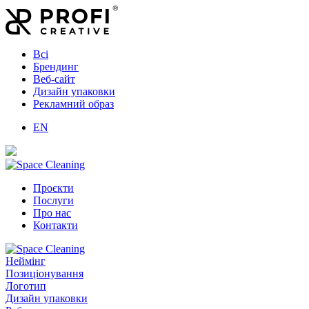
Всі
Брендинг
Веб-сайт
Дизайн упаковки
Рекламний образ
EN
Проєкти
Послуги
Про нас
Контакти
Неймінг
Позиціонування
Логотип
Дизайн упаковки