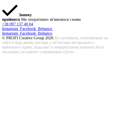
Заявку
прийнято
Ми оперативно зв'яжемося з вами
+38 097 137 40 04
Instagram
Facebook
Behance
Instagram
Facebook
Behance
© PROFI Creative Group 2026
Всі матеріали, опубліковані на
сайті в будь-якому вигляді, є об’єктами авторського і
майнового права. Будь-яке їх використання повинно бути
письмово узгоджене з керівником групи.