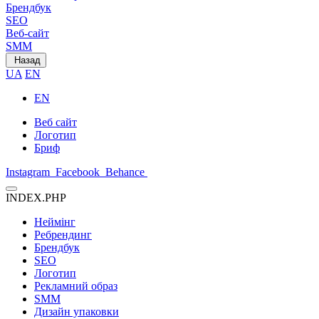
Брендбук
SEO
Веб-сайт
SMM
Назад
UA
EN
EN
Веб сайт
Логотип
Бриф
Instagram
Facebook
Behance
INDEX.PHP
Неймінг
Ребрендинг
Брендбук
SEO
Логотип
Рекламний образ
SMM
Дизайн упаковки