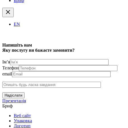
Бриф
EN
Напишіть нам
Яку послугу ви бажаєте замовити?
Ім’я
Телефон
email
Надіслати
Презентація
Бриф
Веб сайт
Упаковка
Логотип