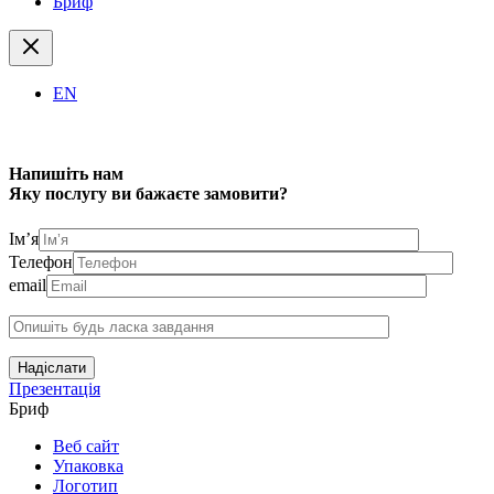
Бриф
EN
Напишіть нам
Яку послугу ви бажаєте замовити?
Ім’я
Телефон
email
Надіслати
Презентація
Бриф
Веб сайт
Упаковка
Логотип