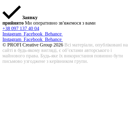
Заявку
прийнято
Ми оперативно зв'яжемося з вами
+38 097 137 40 04
Instagram
Facebook
Behance
Instagram
Facebook
Behance
© PROFI Creative Group 2026
Всі матеріали, опубліковані на
сайті в будь-якому вигляді, є об’єктами авторського і
майнового права. Будь-яке їх використання повинно бути
письмово узгоджене з керівником групи.