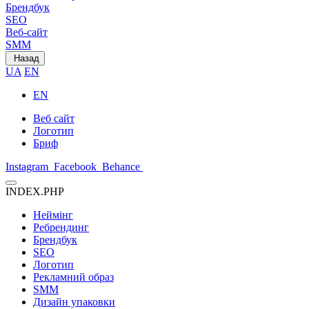
Брендбук
SEO
Веб-сайт
SMM
Назад
UA
EN
EN
Веб сайт
Логотип
Бриф
Instagram
Facebook
Behance
INDEX.PHP
Неймінг
Ребрендинг
Брендбук
SEO
Логотип
Рекламний образ
SMM
Дизайн упаковки