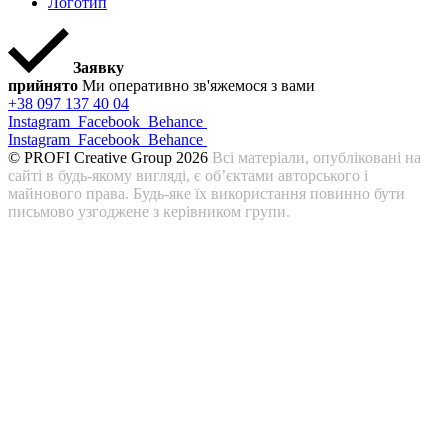
Логотип
Заявку
прийнято
Ми оперативно зв'яжемося з вами
+38 097 137 40 04
Instagram
Facebook
Behance
Instagram
Facebook
Behance
© PROFI Creative Group 2026
Всі матеріали, опубліковані на
сайті в будь-якому вигляді, є об’єктами авторського і
майнового права. Будь-яке їх використання повинно бути
письмово узгоджене з керівником групи.