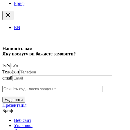
Бриф
EN
Напишіть нам
Яку послугу ви бажаєте замовити?
Ім’я
Телефон
email
Надіслати
Презентація
Бриф
Веб сайт
Упаковка