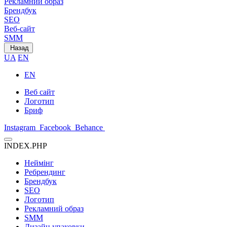
Рекламний образ
Брендбук
SEO
Веб-сайт
SMM
Назад
UA
EN
EN
Веб сайт
Логотип
Бриф
Instagram
Facebook
Behance
INDEX.PHP
Неймінг
Ребрендинг
Брендбук
SEO
Логотип
Рекламний образ
SMM
Дизайн упаковки