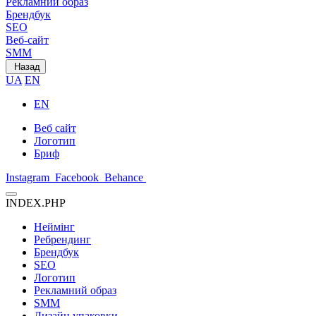
Рекламний образ
Брендбук
SEO
Веб-сайт
SMM
Назад
UA
EN
EN
Веб сайт
Логотип
Бриф
Instagram
Facebook
Behance
INDEX.PHP
Неймінг
Ребрендинг
Брендбук
SEO
Логотип
Рекламний образ
SMM
Дизайн упаковки