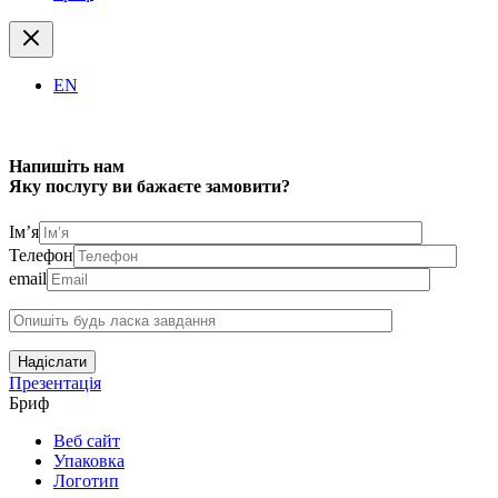
EN
Напишіть нам
Яку послугу ви бажаєте замовити?
Ім’я
Телефон
email
Надіслати
Презентація
Бриф
Веб сайт
Упаковка
Логотип