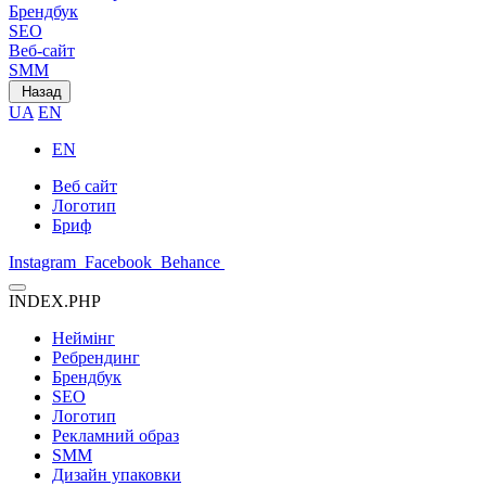
Брендбук
SEO
Веб-сайт
SMM
Назад
UA
EN
EN
Веб сайт
Логотип
Бриф
Instagram
Facebook
Behance
INDEX.PHP
Неймінг
Ребрендинг
Брендбук
SEO
Логотип
Рекламний образ
SMM
Дизайн упаковки