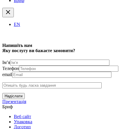
Бриф
EN
Напишіть нам
Яку послугу ви бажаєте замовити?
Ім’я
Телефон
email
Надіслати
Презентація
Бриф
Веб сайт
Упаковка
Логотип