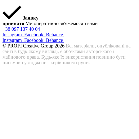
Заявку
прийнято
Ми оперативно зв'яжемося з вами
+38 097 137 40 04
Instagram
Facebook
Behance
Instagram
Facebook
Behance
© PROFI Creative Group 2026
Всі матеріали, опубліковані на
сайті в будь-якому вигляді, є об’єктами авторського і
майнового права. Будь-яке їх використання повинно бути
письмово узгоджене з керівником групи.