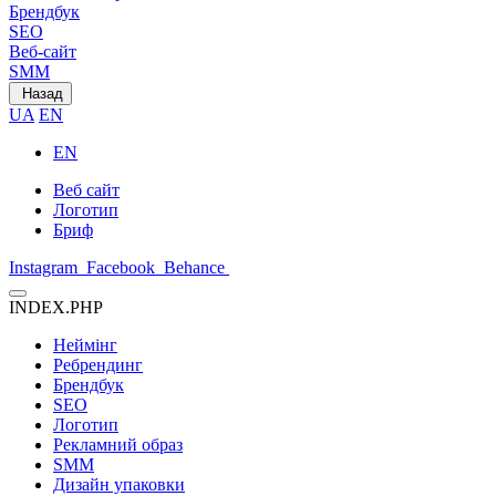
Брендбук
SEO
Веб-сайт
SMM
Назад
UA
EN
EN
Веб сайт
Логотип
Бриф
Instagram
Facebook
Behance
INDEX.PHP
Неймінг
Ребрендинг
Брендбук
SEO
Логотип
Рекламний образ
SMM
Дизайн упаковки