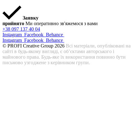
Заявку
прийнято
Ми оперативно зв'яжемося з вами
+38 097 137 40 04
Instagram
Facebook
Behance
Instagram
Facebook
Behance
© PROFI Creative Group 2026
Всі матеріали, опубліковані на
сайті в будь-якому вигляді, є об’єктами авторського і
майнового права. Будь-яке їх використання повинно бути
письмово узгоджене з керівником групи.