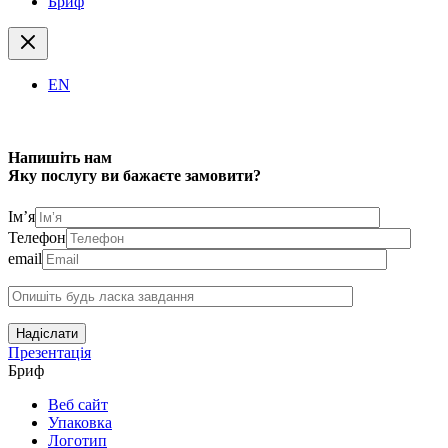
Бриф
EN
Напишіть нам
Яку послугу ви бажаєте замовити?
Ім’я
Телефон
email
Надіслати
Презентація
Бриф
Веб сайт
Упаковка
Логотип