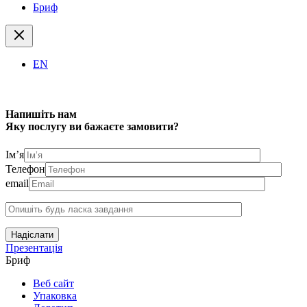
Бриф
EN
Напишіть нам
Яку послугу ви бажаєте замовити?
Ім’я
Телефон
email
Надіслати
Презентація
Бриф
Веб сайт
Упаковка