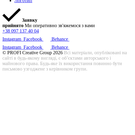
Логотип
Заявку
прийнято
Ми оперативно зв'яжемося з вами
+38 097 137 40 04
Instagram
Facebook
Behance
Instagram
Facebook
Behance
© PROFI Creative Group 2026
Всі матеріали, опубліковані на
сайті в будь-якому вигляді, є об’єктами авторського і
майнового права. Будь-яке їх використання повинно бути
письмово узгоджене з керівником групи.