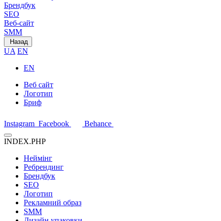
Брендбук
SEO
Веб-сайт
SMM
Назад
UA
EN
EN
Веб сайт
Логотип
Бриф
Instagram
Facebook
Behance
INDEX.PHP
Неймінг
Ребрендинг
Брендбук
SEO
Логотип
Рекламний образ
SMM
Дизайн упаковки