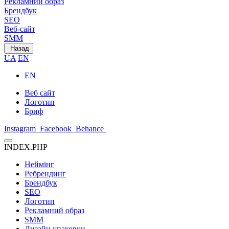
Рекламний образ
Брендбук
SEO
Веб-сайт
SMM
Назад
UA
EN
EN
Веб сайт
Логотип
Бриф
Instagram
Facebook
Behance
INDEX.PHP
Неймінг
Ребрендинг
Брендбук
SEO
Логотип
Рекламний образ
SMM
Дизайн упаковки