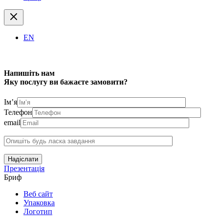
EN
Напишіть нам
Яку послугу ви бажаєте замовити?
Ім’я
Телефон
email
Надіслати
Презентація
Бриф
Веб сайт
Упаковка
Логотип