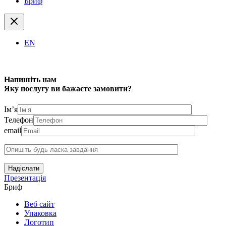
Бриф
EN
Напишіть нам
Яку послугу ви бажаєте замовити?
Ім’я
Телефон
email
Надіслати
Презентація
Бриф
Веб сайт
Упаковка
Логотип