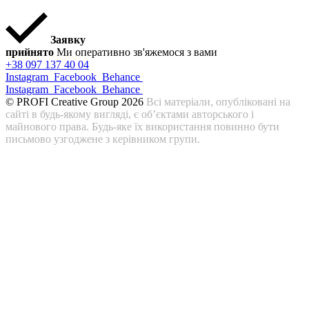
Заявку
прийнято
Ми оперативно зв'яжемося з вами
+38 097 137 40 04
Instagram
Facebook
Behance
Instagram
Facebook
Behance
© PROFI Creative Group 2026
Всі матеріали, опубліковані на
сайті в будь-якому вигляді, є об’єктами авторського і
майнового права. Будь-яке їх використання повинно бути
письмово узгоджене з керівником групи.