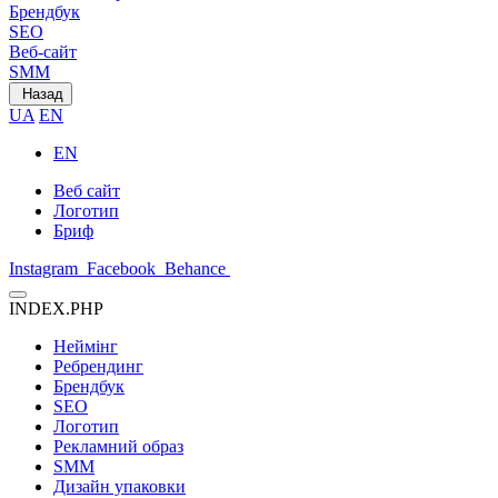
Брендбук
SEO
Веб-сайт
SMM
Назад
UA
EN
EN
Веб сайт
Логотип
Бриф
Instagram
Facebook
Behance
INDEX.PHP
Неймінг
Ребрендинг
Брендбук
SEO
Логотип
Рекламний образ
SMM
Дизайн упаковки